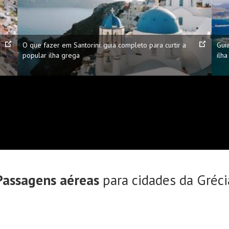
O que fazer em Santorini: guia completo para curtir a
Gui
popular ilha grega
ilh
Passagens aéreas
para cidades da Gréci