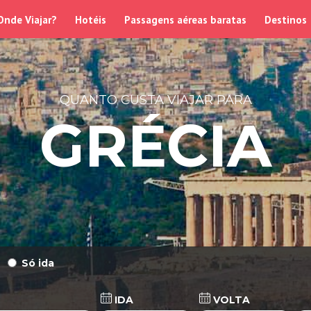
Onde Viajar?
Hotéis
Passagens aéreas baratas
Destinos
QUANTO CUSTA VIAJAR PARA
GRÉCIA
Só ida
IDA
VOLTA