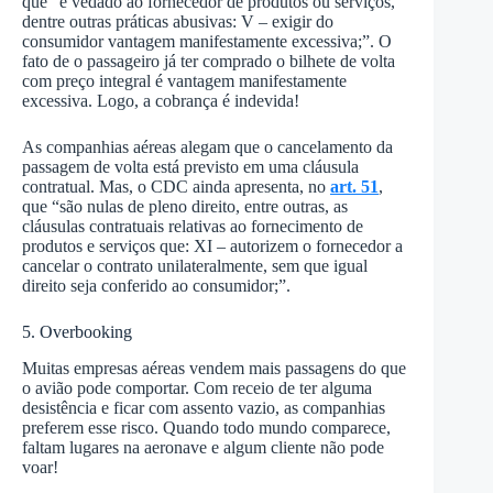
que “é vedado ao fornecedor de produtos ou serviços,
dentre outras práticas abusivas: V – exigir do
consumidor vantagem manifestamente excessiva;”. O
fato de o passageiro já ter comprado o bilhete de volta
com preço integral é vantagem manifestamente
excessiva. Logo, a cobrança é indevida!
As companhias aéreas alegam que o cancelamento da
passagem de volta está previsto em uma cláusula
contratual. Mas, o CDC ainda apresenta, no
art. 51
,
que “são nulas de pleno direito, entre outras, as
cláusulas contratuais relativas ao fornecimento de
produtos e serviços que: XI – autorizem o fornecedor a
cancelar o contrato unilateralmente, sem que igual
direito seja conferido ao consumidor;”.
5. Overbooking
Muitas empresas aéreas vendem mais passagens do que
o avião pode comportar. Com receio de ter alguma
desistência e ficar com assento vazio, as companhias
preferem esse risco. Quando todo mundo comparece,
faltam lugares na aeronave e algum cliente não pode
voar!