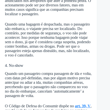
anunciados nos aeroportos que atire a primeira pedra. O
acionamento pode ser por diversos fatores, mas em
muitos casos significa que as companhias precisam
localizar o passageiro.
Quando uma bagagem é despachada, mas o passageiro
não embarca, o viajante precisa ser localizado. Do
contrário, por medidas de segurança, o voo não pode
acontecer. Isso porque nenhuma bagagem pode viajar
sem o dono, já que é considera carga suspeita, podendo
conter bombas, armas ou drogas. Pode ser que o
passageiro esteja apenas distraído, mas, não localizado,
o voo é cancelado.
4. No-show
Quando um passageiro compra passagem de ida e volta,
com datas pré-definidas, mas por algum motivo precisa
antecipar ou adiar a ida, muitas companhias aéreas,
percebendo que o passageiro não compareceu no voo
no dia do embarque, cancelam ‘automaticamente’ a
passagem de volta.
O Código de Defesa do Consumir dispõe no
art. 39, V
,