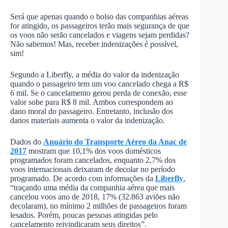
Será que apenas quando o bolso das companhias aéreas
for atingido, os passageiros terão mais segurança de que
os voos não serão cancelados e viagens sejam perdidas?
Não sabemos! Mas, receber indenizações é possível,
sim!
Segundo a Liberfly, a média do valor da indenização
quando o passageiro tem um voo cancelado chega a R$
6 mil. Se o cancelamento gerou perda de conexão, esse
valor sobe para R$ 8 mil. Ambos correspondem ao
dano moral do passageiro. Entretanto, inclusão dos
danos materiais aumenta o valor da indenização.
Dados do
Anuário do Transporte Aéreo da Anac de
2017
mostram que 10,1% dos voos domésticos
programados foram cancelados, enquanto 2,7% dos
voos internacionais deixaram de decolar no período
programado. De acordo com informações da
Liberfly
,
“traçando uma média da companhia aérea que mais
cancelou voos ano de 2018, 17% (32.863 aviões não
decolaram), no mínimo 2 milhões de passageiros foram
lesados. Porém, poucas pessoas atingidas pelo
cancelamento reivindicaram seus direitos”.