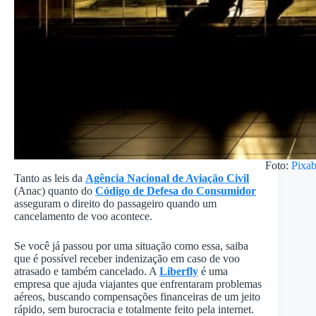
Foto:
Pixa
Tanto as leis da
Agência Nacional de Aviação Civil
(Anac) quanto do
Código de Defesa do Consumidor
asseguram o direito do passageiro quando um
cancelamento de voo acontece.
Se você já passou por uma situação como essa, saiba
que é possível receber indenização em caso de voo
atrasado e também cancelado. A
Liberfly
é uma
empresa que ajuda viajantes que enfrentaram problemas
aéreos, buscando compensações financeiras de um jeito
rápido, sem burocracia e totalmente feito pela internet.