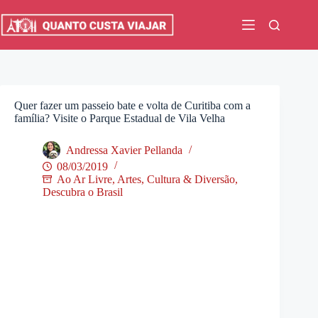
Pular
para
o
conteúdo
Quer fazer um passeio bate e volta de Curitiba com a
família? Visite o Parque Estadual de Vila Velha
Andressa Xavier Pellanda
08/03/2019
Ao Ar Livre
,
Artes, Cultura & Diversão
,
Descubra o Brasil