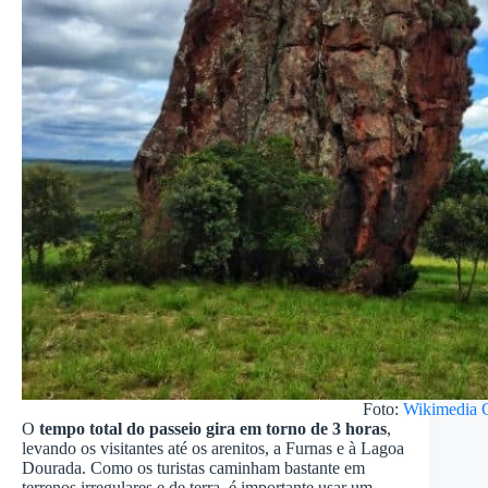
Foto:
Wikimedia
O
tempo total do passeio gira em torno de 3 horas
,
levando os visitantes até os arenitos, a Furnas e à Lagoa
Dourada. Como os turistas caminham bastante em
terrenos irregulares e de terra, é importante usar um