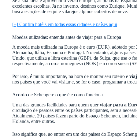
Se a sua ideia é aproveitar o verão europeu, as praias da Espanha
excelentes escolhas. Já no inverno, destinos como Zurique, Mun
busca estações de esqui e vilarejos alpinos cobertos de neve.
[+] Confira hotéis em todas essas cidades e países aqui
Moedas utilizadas: entenda antes de viajar para a Europa
A moeda mais utilizada na Europa é o euro (EUR), adotado por 
Alemanha, Itália, Espanha e Portugal. No entanto, alguns paíse
Unido, que utiliza a libra esterlina (GBP), da Suíça, que usa o 
respectivamente, a coroa norueguesa (NOK) e a coroa sueca (S
Por isso, é muito importante, na hora de montar seu roteiro e
via
nos países que você vai visitar e, se for o caso, programar a troc
Acordo de Schengen: o que é e como funciona
Uma das grandes facilidades para quem quer
viajar para a Eu
circulação de pessoas entre os países participantes, sem a necess
Atualmente, 29 países fazem parte do Espaço Schengen, incluind
Holanda, entre outros.
Isso significa que, ao entrar em um dos países do Espaço Scheng