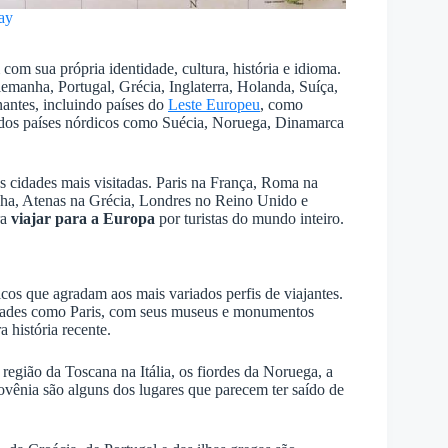
ay
om sua própria identidade, cultura, história e idioma.
lemanha, Portugal, Grécia, Inglaterra, Holanda, Suíça,
nantes, incluindo países do
Leste Europeu
, como
dos países nórdicos como Suécia, Noruega, Dinamarca
 cidades mais visitadas. Paris na França, Roma na
nha, Atenas na Grécia, Londres no Reino Unido e
ra
viajar para a Europa
por turistas do mundo inteiro.
icos que agradam aos mais variados perfis de viajantes.
 cidades como Paris, com seus museus e monumentos
 história recente.
 região da Toscana na Itália, os fiordes da Noruega, a
ovênia são alguns dos lugares que parecem ter saído de