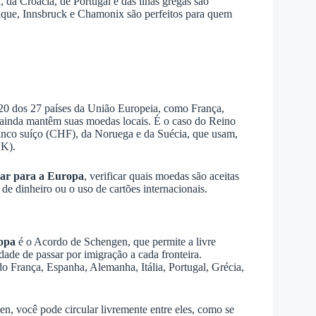
, da Croácia, de Portugal e das ilhas gregas são
ique, Innsbruck e Chamonix são perfeitos para quem
20 dos 27 países da União Europeia, como França,
s ainda mantêm suas moedas locais. É o caso do Reino
franco suíço (CHF), da Noruega e da Suécia, que usam,
EK).
jar para a Europa
, verificar quais moedas são aceitas
a de dinheiro ou o uso de cartões internacionais.
ropa
é o Acordo de Schengen, que permite a livre
idade de passar por imigração a cada fronteira.
o França, Espanha, Alemanha, Itália, Portugal, Grécia,
en, você pode circular livremente entre eles, como se