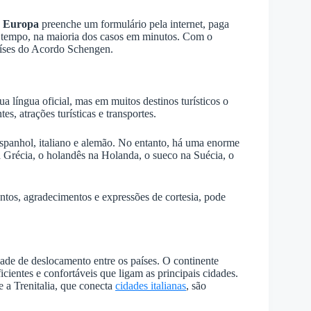
a Europa
preenche um formulário pela internet, paga
o tempo, na maioria dos casos em minutos. Com o
aíses do Acordo Schengen.
a língua oficial, mas em muitos destinos turísticos o
s, atrações turísticas e transportes.
 espanhol, italiano e alemão. No entanto, há uma enorme
 Grécia, o holandês na Holanda, o sueco na Suécia, o
tos, agradecimentos e expressões de cortesia, pode
dade de deslocamento entre os países. O continente
cientes e confortáveis que ligam as principais cidades.
e a Trenitalia, que conecta
cidades italianas
, são