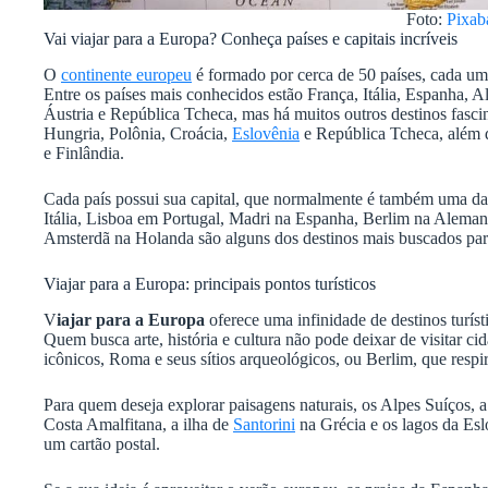
Foto:
Pixab
Vai viajar para a Europa? Conheça países e capitais incríveis
O
continente europeu
é formado por cerca de 50 países, cada um c
Entre os países mais conhecidos estão França, Itália, Espanha, A
Áustria e República Tcheca, mas há muitos outros destinos fasci
Hungria, Polônia, Croácia,
Eslovênia
e República Tcheca, além 
e Finlândia.
Cada país possui sua capital, que normalmente é também uma das
Itália, Lisboa em Portugal, Madri na Espanha, Berlim na Alema
Amsterdã na Holanda são alguns dos destinos mais buscados pa
Viajar para a Europa: principais pontos turísticos
V
iajar para a Europa
oferece uma infinidade de destinos turíst
Quem busca arte, história e cultura não pode deixar de visitar
icônicos, Roma e seus sítios arqueológicos, ou Berlim, que respira
Para quem deseja explorar paisagens naturais, os Alpes Suíços, a
Costa Amalfitana, a ilha de
Santorini
na Grécia e os lagos da Esl
um cartão postal.