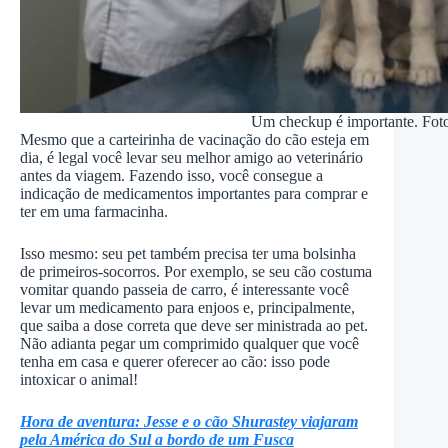
Um checkup é importante. Fot
Mesmo que a carteirinha de vacinação do cão esteja em
dia, é legal você levar seu melhor amigo ao veterinário
antes da viagem. Fazendo isso, você consegue a
indicação de medicamentos importantes para comprar e
ter em uma farmacinha.
Isso mesmo: seu pet também precisa ter uma bolsinha
de primeiros-socorros. Por exemplo, se seu cão costuma
vomitar quando passeia de carro, é interessante você
levar um medicamento para enjoos e, principalmente,
que saiba a dose correta que deve ser ministrada ao pet.
Não adianta pegar um comprimido qualquer que você
tenha em casa e querer oferecer ao cão: isso pode
intoxicar o animal!
Hora de aventura: Jesse e o cão Shurastey viajaram
pela América do Sul a bordo de um Fusca