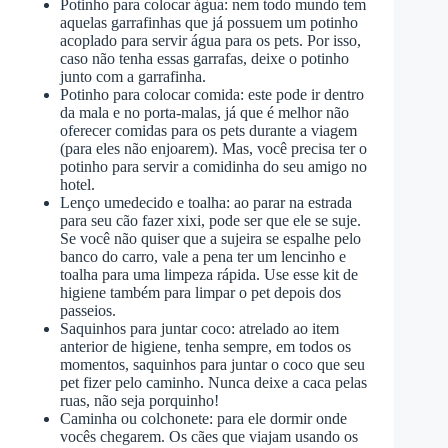
Potinho para colocar água: nem todo mundo tem
aquelas garrafinhas que já possuem um potinho
acoplado para servir água para os pets. Por isso,
caso não tenha essas garrafas, deixe o potinho
junto com a garrafinha.
Potinho para colocar comida: este pode ir dentro
da mala e no porta-malas, já que é melhor não
oferecer comidas para os pets durante a viagem
(para eles não enjoarem). Mas, você precisa ter o
potinho para servir a comidinha do seu amigo no
hotel.
Lenço umedecido e toalha: ao parar na estrada
para seu cão fazer xixi, pode ser que ele se suje.
Se você não quiser que a sujeira se espalhe pelo
banco do carro, vale a pena ter um lencinho e
toalha para uma limpeza rápida. Use esse kit de
higiene também para limpar o pet depois dos
passeios.
Saquinhos para juntar coco: atrelado ao item
anterior de higiene, tenha sempre, em todos os
momentos, saquinhos para juntar o coco que seu
pet fizer pelo caminho. Nunca deixe a caca pelas
ruas, não seja porquinho!
Caminha ou colchonete: para ele dormir onde
vocês chegarem. Os cães que viajam usando os