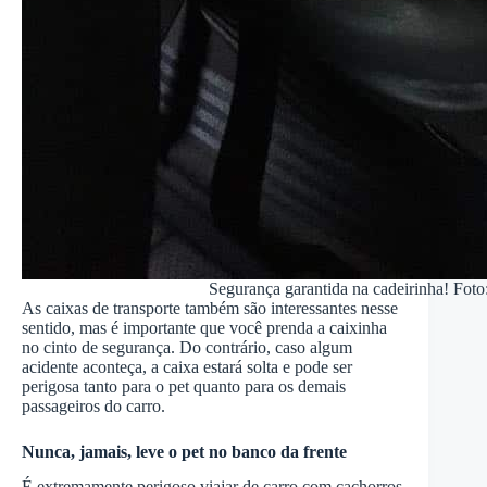
Segurança garantida na cadeirinha! Foto
As caixas de transporte também são interessantes nesse
sentido, mas é importante que você prenda a caixinha
no cinto de segurança. Do contrário, caso algum
acidente aconteça, a caixa estará solta e pode ser
perigosa tanto para o pet quanto para os demais
passageiros do carro.
Nunca, jamais, leve o pet no banco da frente
É extremamente perigoso viajar de carro com cachorros