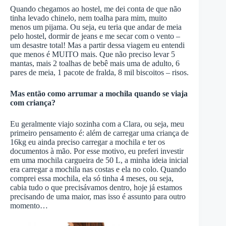
Quando chegamos ao hostel, me dei conta de que não
tinha levado chinelo, nem toalha para mim, muito
menos um pijama. Ou seja, eu teria que andar de meia
pelo hostel, dormir de jeans e me secar com o vento –
um desastre total! Mas a partir dessa viagem eu entendi
que menos é MUITO mais. Que não preciso levar 5
mantas, mais 2 toalhas de bebê mais uma de adulto, 6
pares de meia, 1 pacote de fralda, 8 mil biscoitos – risos.
Mas então como arrumar a mochila quando se viaja
com criança?
Eu geralmente viajo sozinha com a Clara, ou seja, meu
primeiro pensamento é: além de carregar uma criança de
16kg eu ainda preciso carregar a mochila e ter os
documentos à mão. Por esse motivo, eu preferi investir
em uma mochila cargueira de 50 L, a minha ideia inicial
era carregar a mochila nas costas e ela no colo. Quando
comprei essa mochila, ela só tinha 4 meses, ou seja,
cabia tudo o que precisávamos dentro, hoje já estamos
precisando de uma maior, mas isso é assunto para outro
momento…