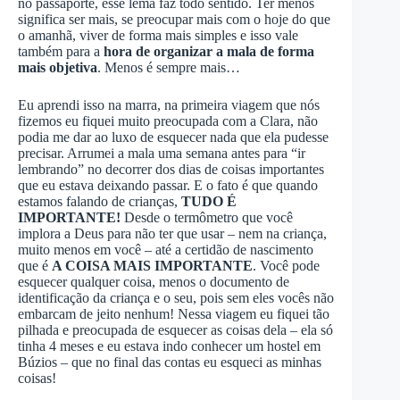
no passaporte, esse lema faz todo sentido. Ter menos
significa ser mais, se preocupar mais com o hoje do que
o amanhã, viver de forma mais simples e isso vale
também para a
hora de organizar a mala de forma
mais objetiva
. Menos é sempre mais…
Eu aprendi isso na marra, na primeira viagem que nós
fizemos eu fiquei muito preocupada com a Clara, não
podia me dar ao luxo de esquecer nada que ela pudesse
precisar. Arrumei a mala uma semana antes para “ir
lembrando” no decorrer dos dias de coisas importantes
que eu estava deixando passar. E o fato é que quando
estamos falando de crianças,
TUDO É
IMPORTANTE!
Desde o termômetro que você
implora a Deus para não ter que usar – nem na criança,
muito menos em você – até a certidão de nascimento
que é
A COISA MAIS IMPORTANTE
. Você pode
esquecer qualquer coisa, menos o documento de
identificação da criança e o seu, pois sem eles vocês não
embarcam de jeito nenhum! Nessa viagem eu fiquei tão
pilhada e preocupada de esquecer as coisas dela – ela só
tinha 4 meses e eu estava indo conhecer um hostel em
Búzios – que no final das contas eu esqueci as minhas
coisas!