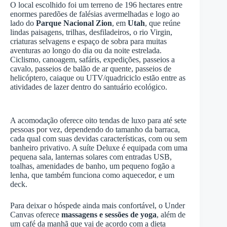
O local escolhido foi um terreno de 196 hectares entre
enormes paredões de falésias avermelhadas e logo ao
lado do
Parque Nacional Zion
, em
Utah
, que reúne
lindas paisagens, trilhas, desfiladeiros, o rio Virgin,
criaturas selvagens e espaço de sobra para muitas
aventuras ao longo do dia ou da noite estrelada.
Ciclismo, canoagem, safáris, expedições, passeios a
cavalo, passeios de balão de ar quente, passeios de
helicóptero, caiaque ou UTV/quadriciclo estão entre as
atividades de lazer dentro do santuário ecológico.
A acomodação oferece oito tendas de luxo para até sete
pessoas por vez, dependendo do tamanho da barraca,
cada qual com suas devidas características, com ou sem
banheiro privativo. A suíte Deluxe é equipada com uma
pequena sala, lanternas solares com entradas USB,
toalhas, amenidades de banho, um pequeno fogão a
lenha, que também funciona como aquecedor, e um
deck.
Para deixar o hóspede ainda mais confortável, o Under
Canvas oferece
massagens e sessões de yoga
, além de
um café da manhã que vai de acordo com a dieta