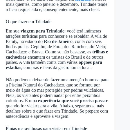
mais quentes, como janeiro e dezembro. Trindade tende
a ficar requisitada e, consequentemente, mais cheia.
O que fazer em Trindade
Em sua
viagem para Trindade
, você terá inúmeras
atrações turísticas para conhecer e se esbaldar. A vila de
Paraty, no estado do
Rio de Janeiro
, conta com seis
lindas praias: Cepilho; de Fora; dos Ranchos; do Meio;
Cachadaço; e Brava. Como se não bastasse, as
trilhas e
cachoeiras
encantam os turistas do Brasil e de outros
países. A vila também conta com várias
opções para
estadias
, compras e itens da gastronomia local.
Não podemos deixar de fazer uma menção honrosa para
a Piscina Natural do Cachadaço, que se formou por
meio da água do mar protegida por pedras vulcânicas.
Nela, os visitantes podem nadar por entre peixinhos
coloridos. É uma
experiência que você precisa passar
quando for viajar para a vila. Abaixo, separamos mais
detalhes sobre o que fazer em Trindade. Se prepare com
antecedência e aproveite a viagem!
Praias maravilhosas para visitar em Trindade