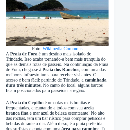
Foto:
Wikimedia Commons
A
Praia de Fora
é um destino mais isolado de
Trindade. Isso acaba tornando-a bem mais tranquila do
que as demais rotas de passeio. Na continuação da Praia
de Fora, chega-se à
Praia dos Ranchos
, com uma das
melhores infraestruturas para receber visitantes. O
acesso é bem fácil: partindo de Trindade, a
caminhada
dura três minutos
. No canto do local, alguns barcos
ficam posicionados para passeios na região.
A
Praia do Cepilho
é uma das mais bonitas e
frequentadas, encantando a todos com sua
areia
branca fina
e mar azul de beleza estonteante! No alto
das rochas, tem um bar rústico para comprar petiscos e
bebidas durante o dia. Além disso, é a praia preferida
dos surfistas e conta com uma
área para camping
. Já