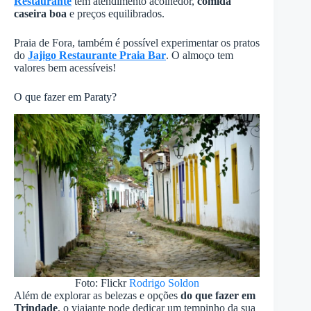
Restaurante
tem atendimento acolhedor,
comida
caseira boa
e preços equilibrados.
Praia de Fora, também é possível experimentar os pratos
do
Jajigo Restaurante Praia Bar
. O almoço tem
valores bem acessíveis!
O que fazer em Paraty?
Foto: Flickr
Rodrigo Soldon
Além de explorar as belezas e opções
do que fazer em
Trindade
, o viajante pode dedicar um tempinho da sua