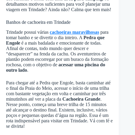
detalhamos motivos suficientes para você planejar uma
viagem em Trindade? Ainda não? Calma que tem mais!
Banhos de cachoeira em Trindade
Trindade possui várias
cachoeiras maravilhosas
para
tomar banho e se divertir o dia inteiro. A
Pedra que
Engole
é a mais badalada e emocionante de todas.
Afinal de contas, todo mundo quer descer e
“desaparecer” na fenda da cachu. Os aventureiros de
plantão podem escorregar por um buraco da formação
rochosa, com o objetivo de
acessar uma piscina do
outro lado
.
Para chegar até a Pedra que Engole, basta caminhar até
o final da Praia do Meio, acessar o início de uma trilha
com bastante vegetação em volta e caminhar por três
minutinhos até ver a placa da
Cachoeira Grande
.
Nesse ponto, começa uma breve trilha de 15 minutos
até alcançar o destino final. Existem, inclusive, vários
poços e pequenas quedas d’água na região. Essa é um
rota indispensável para visitar em Trindade. Vá com fé e
se divirta!