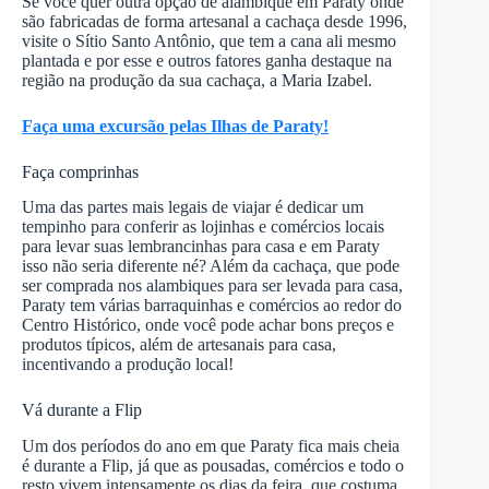
Se você quer outra opção de alambique em Paraty onde
são fabricadas de forma artesanal a cachaça desde 1996,
visite o Sítio Santo Antônio, que tem a cana ali mesmo
plantada e por esse e outros fatores ganha destaque na
região na produção da sua cachaça, a Maria Izabel.
Faça uma excursão pelas Ilhas de Paraty!
Faça comprinhas
Uma das partes mais legais de viajar é dedicar um
tempinho para conferir as lojinhas e comércios locais
para levar suas lembrancinhas para casa e em Paraty
isso não seria diferente né? Além da cachaça, que pode
ser comprada nos alambiques para ser levada para casa,
Paraty tem várias barraquinhas e comércios ao redor do
Centro Histórico, onde você pode achar bons preços e
produtos típicos, além de artesanais para casa,
incentivando a produção local!
Vá durante a Flip
Um dos períodos do ano em que Paraty fica mais cheia
é durante a Flip, já que as pousadas, comércios e todo o
resto vivem intensamente os dias da feira, que costuma