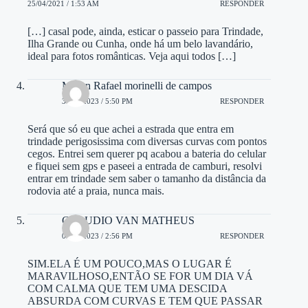
25/04/2021 / 1:53 AM
RESPONDER
[…] casal pode, ainda, esticar o passeio para Trindade,
Ilha Grande ou Cunha, onde há um belo lavandário,
ideal para fotos românticas. Veja aqui todos […]
Milton Rafael morinelli de campos
30/04/2023 / 5:50 PM
RESPONDER
Será que só eu que achei a estrada que entra em
trindade perigosissima com diversas curvas com pontos
cegos. Entrei sem querer pq acabou a bateria do celular
e fiquei sem gps e paseei a entrada de camburi, resolvi
entrar em trindade sem saber o tamanho da distância da
rodovia até a praia, nunca mais.
CLAUDIO VAN MATHEUS
03/08/2023 / 2:56 PM
RESPONDER
SIM.ELA É UM POUCO,MAS O LUGAR É
MARAVILHOSO,ENTÃO SE FOR UM DIA VÁ
COM CALMA QUE TEM UMA DESCIDA
ABSURDA COM CURVAS E TEM QUE PASSAR