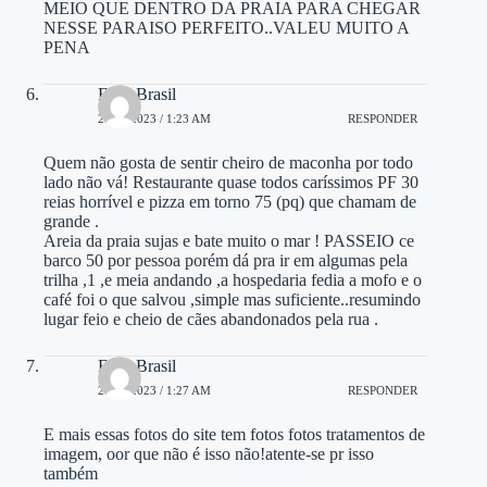
MEIO QUE DENTRO DA PRAIA PARA CHEGAR
NESSE PARAISO PERFEITO..VALEU MUITO A
PENA
Elisa Brasil
21/09/2023 / 1:23 AM
RESPONDER
Quem não gosta de sentir cheiro de maconha por todo
lado não vá! Restaurante quase todos caríssimos PF 30
reias horrível e pizza em torno 75 (pq) que chamam de
grande .
Areia da praia sujas e bate muito o mar ! PASSEIO ce
barco 50 por pessoa porém dá pra ir em algumas pela
trilha ,1 ,e meia andando ,a hospedaria fedia a mofo e o
café foi o que salvou ,simple mas suficiente..resumindo
lugar feio e cheio de cães abandonados pela rua .
Elisa Brasil
21/09/2023 / 1:27 AM
RESPONDER
E mais essas fotos do site tem fotos fotos tratamentos de
imagem, oor que não é isso não!atente-se pr isso
também