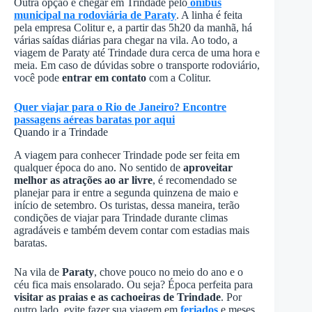
Outra opção é chegar em Trindade pelo
ônibus
municipal na rodoviária de Paraty
. A linha é feita
pela empresa Colitur e, a partir das 5h20 da manhã, há
várias saídas diárias para chegar na vila. Ao todo, a
viagem de Paraty até Trindade dura cerca de uma hora e
meia. Em caso de dúvidas sobre o transporte rodoviário,
você pode
entrar em contato
com a Colitur.
Quer viajar para o Rio de Janeiro? Encontre
passagens aéreas baratas por aqui
Quando ir a Trindade
A viagem para conhecer Trindade pode ser feita em
qualquer época do ano. No sentido de
aproveitar
melhor as atrações ao ar livre
, é recomendado se
planejar para ir entre a segunda quinzena de maio e
início de setembro. Os turistas, dessa maneira, terão
condições de viajar para Trindade durante climas
agradáveis e também devem contar com estadias mais
baratas.
Na vila de
Paraty
, chove pouco no meio do ano e o
céu fica mais ensolarado. Ou seja? Época perfeita para
visitar as praias e as cachoeiras de Trindade
. Por
outro lado, evite fazer sua viagem em
feriados
e meses