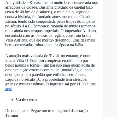
Antiguidade e Renascimento muito bem conservada nos
arredores da cidade. Bastante próximo da capital (são
cerca de 40 km de distância), o município, segundo
conta a história, foi fundado antes mesmo da Cidade
Eterna, tendo sido conquistada pelas tropas do império
no século 4 a.C. Tornou-se morada de muitos romanos
ricos ainda nos tempos imperiais. O imperador Adriano,
encantado com as belezas da região, construiu lá sua
Villa Adriana, que ele mesmo desenhou, uma das mais
bem conservadas ruínas daquela época na Itália.
A atração mais visitada de Tivoli, no entanto, é outra
vila, a Villa D’Este, um complexo emoldurado por
belos jardins e fontes – um paraíso para quem gosta de
ornamentação externa com muita (muita!) água, com
destaque para o paredão que enfileira cem fontes.
Erguida no século 16, a propriedade tem afrescos,
grutas e muitas estátuas. O ingresso sai por 11,30 euros
aqui
.
Vá de trem:
De onde parte: Pegue um trem regional da estação
Termini