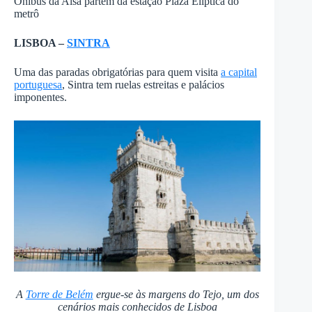
Ônibus da Alsa partem da estação Plaza Eliptica do
metrô
LISBOA –
SINTRA
Uma das paradas obrigatórias para quem visita
a capital
portuguesa
, Sintra tem ruelas estreitas e palácios
imponentes.
A
Torre de Belém
ergue-se às margens do Tejo, um dos
cenários mais conhecidos de Lisboa