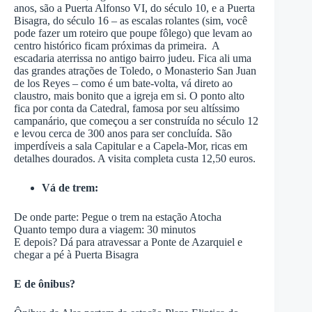
anos, são a Puerta Alfonso VI, do século 10, e a Puerta
Bisagra, do século 16 – as escalas rolantes (sim, você
pode fazer um roteiro que poupe fôlego) que levam ao
centro histórico ficam próximas da primeira. A
escadaria aterrissa no antigo bairro judeu. Fica ali uma
das grandes atrações de Toledo, o Monasterio San Juan
de los Reyes – como é um bate-volta, vá direto ao
claustro, mais bonito que a igreja em si. O ponto alto
fica por conta da Catedral, famosa por seu altíssimo
campanário, que começou a ser construída no século 12
e levou cerca de 300 anos para ser concluída. São
imperdíveis a sala Capitular e a Capela-Mor, ricas em
detalhes dourados. A visita completa custa 12,50 euros.
Vá de trem:
De onde parte: Pegue o trem na estação Atocha
Quanto tempo dura a viagem: 30 minutos
E depois? Dá para atravessar a Ponte de Azarquiel e
chegar a pé à Puerta Bisagra
E de ônibus?