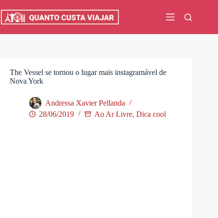
Pular
para
o
conteúdo
The Vessel se tornou o lugar mais instagramável de
Nova York
Andressa Xavier Pellanda
28/06/2019
Ao Ar Livre
,
Dica cool