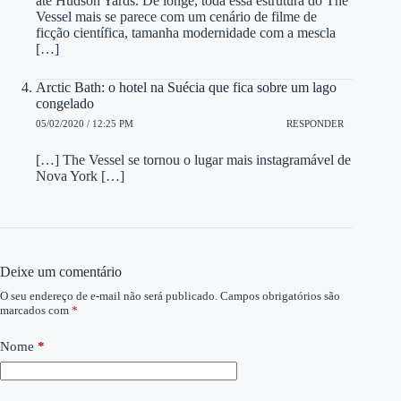
até Hudson Yards. De longe, toda essa estrutura do The
Vessel mais se parece com um cenário de filme de
ficção científica, tamanha modernidade com a mescla
[…]
Arctic Bath: o hotel na Suécia que fica sobre um lago
congelado
05/02/2020 / 12:25 PM
RESPONDER
[…] The Vessel se tornou o lugar mais instagramável de
Nova York […]
Deixe um comentário
O seu endereço de e-mail não será publicado.
Campos obrigatórios são
marcados com
*
Nome
*