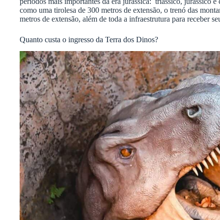
períodos mais importantes da era jurássica: triássico, jurássico e
como uma tirolesa de 300 metros de extensão, o trenó das monta
metros de extensão, além de toda a infraestrutura para receber seu
Quanto custa o ingresso da Terra dos Dinos?