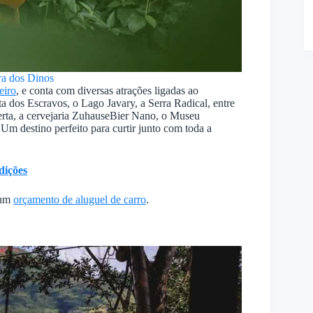
ra dos Dinos
eiro
, e conta com diversas atrações ligadas ao
 dos Escravos, o Lago Javary, a Serra Radical, entre
erta, a cervejaria ZuhauseBier Nano, o Museu
Um destino perfeito para curtir junto com toda a
dições
 um
orçamento de aluguel de carro
.