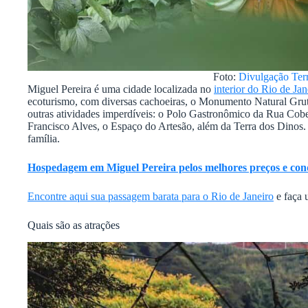
Foto:
Divulgação Ter
Miguel Pereira é uma cidade localizada no
interior do Rio de Jan
ecoturismo, com diversas cachoeiras, o Monumento Natural Gruta
outras atividades imperdíveis: o Polo Gastronômico da Rua Cob
Francisco Alves, o Espaço do Artesão, além da Terra dos Dinos. 
família.
Hospedagem em Miguel Pereira pelos melhores preços e con
Encontre aqui sua passagem barata para o Rio de Janeiro
e faça
Quais são as atrações