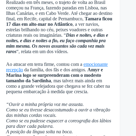
Realizado em três meses, o trajeto de volta ao Brasil
começou na França, fazendo paradas em Lisboa, nas
Ilhas Canárias, e em Cabo Verde. Até chegar ao destino
final, em Recife, capital de Pernambuco,
Tamara ficou
17 dias em alto-mar no Atlântico
, a ver navios,
estrelas brilhando no céu, peixes voadores e outras
criaturas reais ou imaginárias. “
Dias e noites, e dias e
noites, e dias e noites a fio, eu faço companhia pra
mim mesma. Os novos assuntos são cada vez mais
raros
“, relata em um dos vídeos.
Ao atracar em terra firme, contou com a
emocionante
recepção
da família, dos fãs e dos amigos.
Amyr e
Marina logo se surpreenderam com o modesto
tamanho da Sardinha
, mas talvez mais ainda em
como a grande velejadora que chegava se fez caber na
pequena embarcação à medida que crescia.
“Ouvir a minha própria voz me assusta.
Como se eu tivesse desacostumado a ouvir a vibração
das minhas cordas vocais.
Como se eu pudesse esquecer a coreografia dos lábios
para dizer cada palavra.
A posição da língua solta na boca.