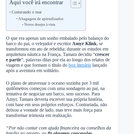
Aqui você irá encontrar
Costurando o mar
A bagagem de aprendizados
Novos desejos à vista
O que era apenas um sonho embalado pelo balanço do
barco do pai, o velejador e escritor
Amyr Klink
, se
transformou em ato de rebeldia: durante os estudos em
arquitetura náutica na França, Tamara decidiu “
crescer
e partir
“, palavras ditas por ela ao longo dos relatos de
viagem e que formam o título do
box literário
lançado
após a aventura em solitário.
O plano de atravessar o oceano sozinha por 3 mil
quilômetros começou com uma sondagem ao pai, na
tentativa de negociar um barco, sem sucesso. Para
Amyr, Tamara deveria escrever sua própria história,
com base em seus próprios esforços. Contrariada, não
deixou a vontade de lado, mas teve mais força para
transformar teimosia em realização.
“Por não contar com ajuda financeira ou conselhos da
família no projeto, eu
fiz algumas concessões