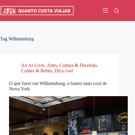
Pular
para
o
conteúdo
Tag
Williamsburg
Ao Ar Livre
,
Artes, Cultura & Diversão
,
Comes & Bebes
,
Dica cool
O que fazer em Williamsburg, o bairro mais cool de
Nova York