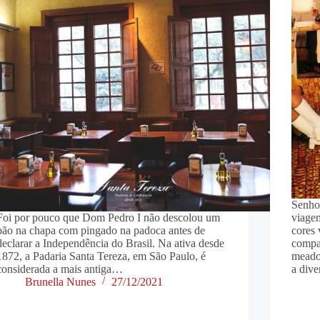
Senho
Foi por pouco que Dom Pedro I não descolou um
viage
pão na chapa com pingado na padoca antes de
cores 
declarar a Independência do Brasil. Na ativa desde
compa
1872, a Padaria Santa Tereza, em São Paulo, é
meado
considerada a mais antiga…
a div
Brunella Nunes
27/12/2021