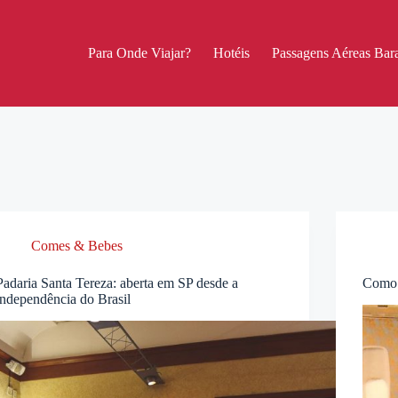
Para Onde Viajar?
Hotéis
Passagens Aéreas Bara
Comes & Bebes
Padaria Santa Tereza: aberta em SP desde a
Como 
independência do Brasil