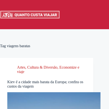
Pular
para
o
conteúdo
Tag
viagens baratas
Artes, Cultura & Diversão
,
Economize e
viaje
Kiev é a cidade mais barata da Europa; confira os
custos da viagem