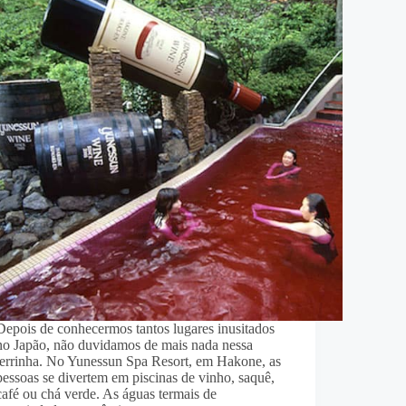
Depois de conhecermos tantos lugares inusitados
no Japão, não duvidamos de mais nada nessa
terrinha. No Yunessun Spa Resort, em Hakone, as
pessoas se divertem em piscinas de vinho, saquê,
café ou chá verde. As águas termais de