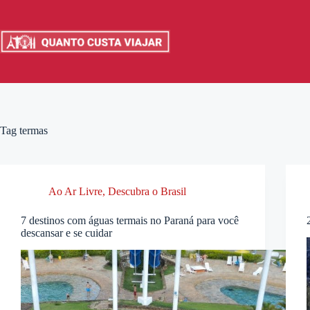
Pular
para
o
conteúdo
Tag
termas
Ao Ar Livre
,
Descubra o Brasil
7 destinos com águas termais no Paraná para você
descansar e se cuidar