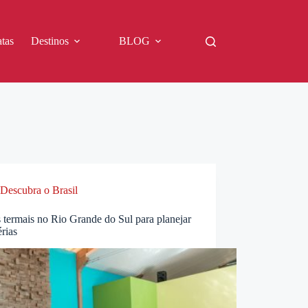
tas
Destinos
BLOG
Descubra o Brasil
 termais no Rio Grande do Sul para planejar
érias