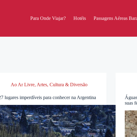
Para Onde Viajar?
Hotéis
Passagens Aéreas Bara
Ao Ar Livre
,
Artes, Cultura & Diversão
27 lugares imperdíveis para conhecer na Argentina
Águas
suas f