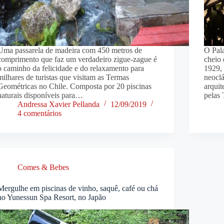
Uma passarela de madeira com 450 metros de
O Pal
comprimento que faz um verdadeiro zigue-zague é
cheio
o caminho da felicidade e do relaxamento para
1929, 
milhares de turistas que visitam as Termas
neocl
Geométricas no Chile. Composta por 20 piscinas
arquit
naturais disponíveis para…
pelas
Andressa Xavier Pellanda
12/09/2019
4 comentários
Comes & Bebes
Mergulhe em piscinas de vinho, saquê, café ou chá
no Yunessun Spa Resort, no Japão