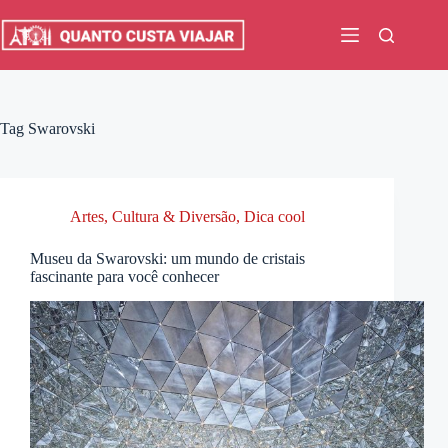
Pular
para
o
conteúdo
Tag
Swarovski
Artes, Cultura & Diversão
,
Dica cool
Museu da Swarovski: um mundo de cristais
fascinante para você conhecer