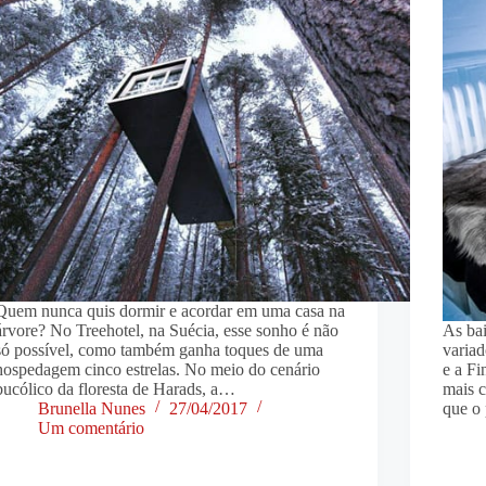
Quem nunca quis dormir e acordar em uma casa na
árvore? No Treehotel, na Suécia, esse sonho é não
As ba
só possível, como também ganha toques de uma
variad
hospedagem cinco estrelas. No meio do cenário
e a Fi
bucólico da floresta de Harads, a…
mais c
Brunella Nunes
27/04/2017
que o
Um comentário