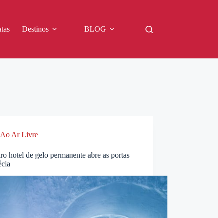
tas
Destinos
BLOG
Ao Ar Livre
ro hotel de gelo permanente abre as portas
écia