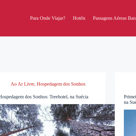
Para Onde Viajar?
Hotéis
Passagens Aéreas Bara
Ao Ar Livre
,
Hospedagem dos Sonhos
Hospedagem dos Sonhos: Treehotel, na Suécia
Primei
na Su