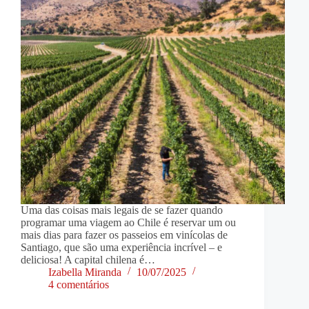
Uma das coisas mais legais de se fazer quando
programar uma viagem ao Chile é reservar um ou
mais dias para fazer os passeios em vinícolas de
Santiago, que são uma experiência incrível – e
deliciosa! A capital chilena é…
Izabella Miranda
10/07/2025
4 comentários