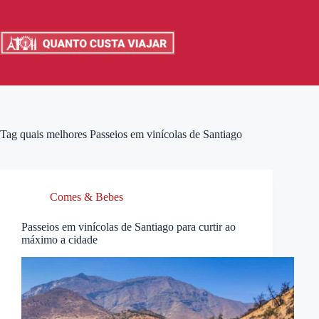
Pular
para
o
conteúdo
Tag
quais melhores Passeios em vinícolas de Santiago
Comes & Bebes
Passeios em vinícolas de Santiago para curtir ao
máximo a cidade