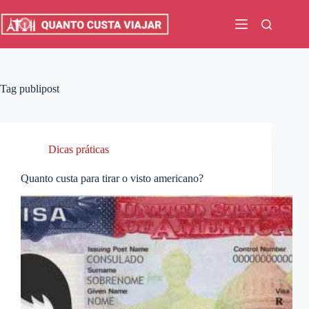
Pular
para
o
conteúdo
Tag
publipost
Dicas práticas
Quanto custa para tirar o visto americano?