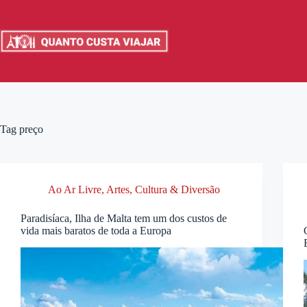
Pular
para
o
conteúdo
Tag
preço
Ao Ar Livre
,
Artes, Cultura & Diversão
Paradisíaca, Ilha de Malta tem um dos custos de
vida mais baratos de toda a Europa