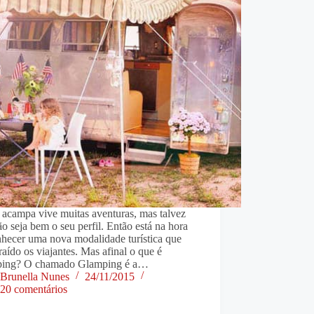
acampa vive muitas aventuras, mas talvez
ão seja bem o seu perfil. Então está na hora
nhecer uma nova modalidade turística que
raído os viajantes. Mas afinal o que é
ing? O chamado Glamping é a…
Brunella Nunes
24/11/2015
20 comentários