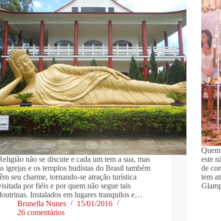
Quem 
Religião não se discute e cada um tem a sua, mas
este n
as igrejas e os templos budistas do Brasil também
de co
têm seu charme, tornando-se atração turística
tem at
visitada por fiéis e por quem não segue tais
Glamp
doutrinas. Instalados em lugares tranquilos e…
Brunella Nunes
15/01/2016
26 comentários