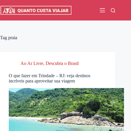
Pular
para
o
conteúdo
Tag
praia
Ao Ar Livre
,
Descubra o Brasil
O que fazer em Trindade – RJ: veja destinos
incríveis para aproveitar sua viagem