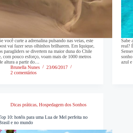
Se você curte a adrenalina pulsando nas veias, este
Sabe a
post vai fazer seus olhinhos brilharem. Em Iquique,
real? 
os paragliders se divertem na maior duna do Chile
Sense
e, com pouco esforço, voam mais de 1000 metros
sonho
de altura a partir do…
azul e
Brunella Nunes
23/06/2017
2 comentários
Dicas práticas
,
Hospedagem dos Sonhos
Top 10: hotéis para uma Lua de Mel perfeita no
Brasil e no mundo