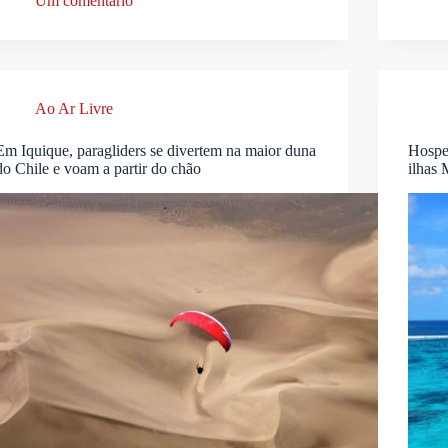
Um comentário
Ao Ar Livre
Em Iquique, paragliders se divertem na maior duna
Hospe
do Chile e voam a partir do chão
ilhas 