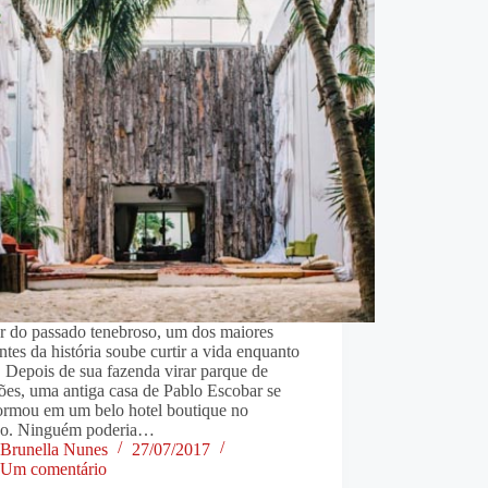
r do passado tenebroso, um dos maiores
antes da história soube curtir a vida enquanto
 Depois de sua fazenda virar parque de
ões, uma antiga casa de Pablo Escobar se
formou em um belo hotel boutique no
o. Ninguém poderia…
Brunella Nunes
27/07/2017
Um comentário