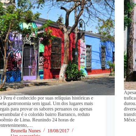
Apesa
O Peru é conhecido por suas relíquias históricas e
trafic
pela gastronomia sem igual. Um dos lugares mais
durou.
legais para provar os sabores peruanos ou apenas
divers
perambular é o colorido bairro Barranco, reduto
trans
boêmio de Lima. Reunindo 24 horas de
Méxic
entretenimento,…
Brunella Nunes
18/08/2017