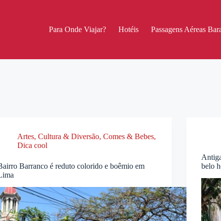
Para Onde Viajar?
Hotéis
Passagens Aéreas Bara
Artes, Cultura & Diversão
,
Comes & Bebes
,
Dica cool
Antig
Bairro Barranco é reduto colorido e boêmio em
belo 
Lima