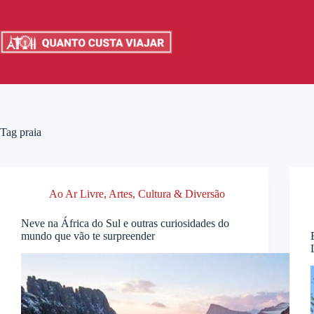
Pular
para
o
conteúdo
Tag
praia
Ao Ar Livre
,
Artes, Cultura & Diversão
Neve na África do Sul e outras curiosidades do
mundo que vão te surpreender