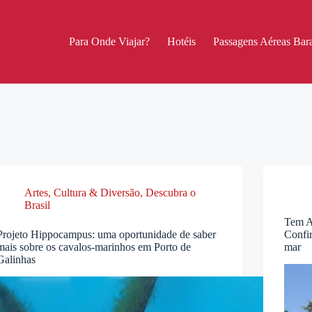
Para Onde Viajar?
Hotéis
Passagens Aéreas Bara
Artes, Cultura & Diversão
,
Descubra o
Brasil
Tem A
Projeto Hippocampus: uma oportunidade de saber
Confir
mais sobre os cavalos-marinhos em Porto de
mar
Galinhas