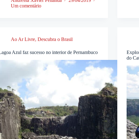
Andressa Xavier Pellanda
29/04/2019
Um comentário
Ao Ar Livre
,
Descubra o Brasil
Lagoa Azul faz sucesso no interior de Pernambuco
Explor
do Ca