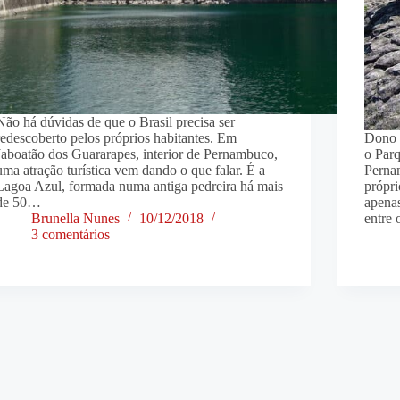
Não há dúvidas de que o Brasil precisa ser
redescoberto pelos próprios habitantes. Em
Dono d
Jaboatão dos Guararapes, interior de Pernambuco,
o Par
uma atração turística vem dando o que falar. É a
Perna
Lagoa Azul, formada numa antiga pedreira há mais
própri
de 50…
apenas
Brunella Nunes
10/12/2018
entre 
3 comentários