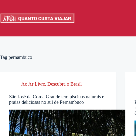
Pular
para
o
conteúdo
Tag
pernambuco
Ao Ar Livre
,
Descubra o Brasil
São José da Coroa Grande tem piscinas naturais e
praias deliciosas no sul de Pernambuco