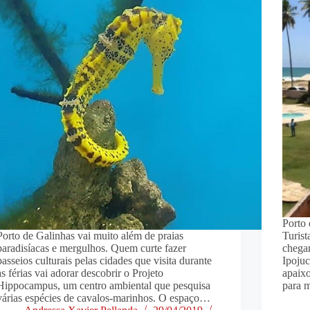
Porto 
Porto de Galinhas vai muito além de praias
Turist
paradisíacas e mergulhos. Quem curte fazer
chegam
passeios culturais pelas cidades que visita durante
Ipoju
as férias vai adorar descobrir o Projeto
apaixo
Hippocampus, um centro ambiental que pesquisa
para 
várias espécies de cavalos-marinhos. O espaço…