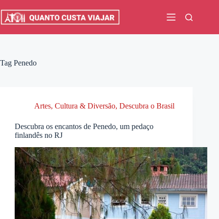
Pular
para
o
conteúdo
Tag
Penedo
Artes, Cultura & Diversão
,
Descubra o Brasil
Descubra os encantos de Penedo, um pedaço
finlandês no RJ