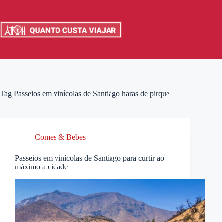
Pular
para
o
conteúdo
Tag
Passeios em vinícolas de Santiago haras de pirque
Comes & Bebes
Passeios em vinícolas de Santiago para curtir ao
máximo a cidade