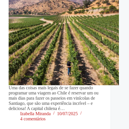
Uma das coisas mais legais de se fazer quando
programar uma viagem ao Chile é reservar um ou
mais dias para fazer os passeios em vinícolas de
Santiago, que são uma experiência incrível – e
deliciosa! A capital chilena é…
Izabella Miranda
10/07/2025
4 comentários