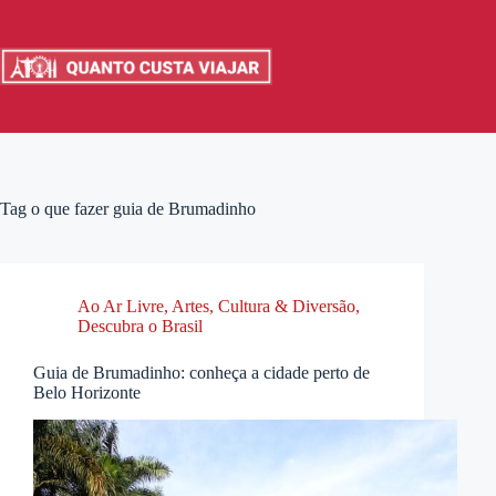
Pular
para
o
conteúdo
Tag
o que fazer guia de Brumadinho
Ao Ar Livre
,
Artes, Cultura & Diversão
,
Descubra o Brasil
Guia de Brumadinho: conheça a cidade perto de
Belo Horizonte