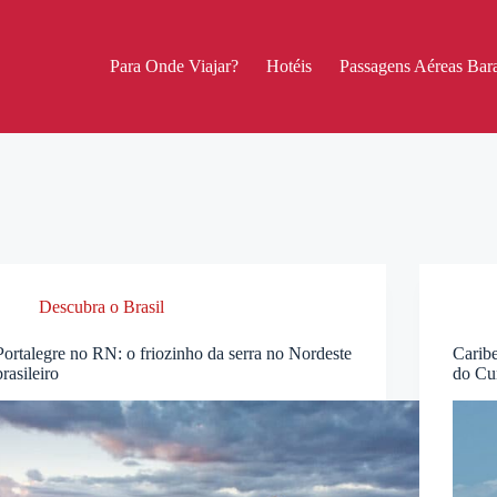
Para Onde Viajar?
Hotéis
Passagens Aéreas Bara
Descubra o Brasil
Portalegre no RN: o friozinho da serra no Nordeste
Caribe
brasileiro
do Cu