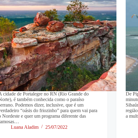
A cidade de Portalegre no RN (Rio Grande do
De Pi
Norte), é também conhecida como o paraíso
minuto
serrano. Podemos dizer, inclusive, que é um
Sibaú
verdadeiro “oásis do friozinho” para quem vai para
região
o Nordeste e quer um programa diferente das
a mul
famosas…
Luana Aladim
25/07/2022