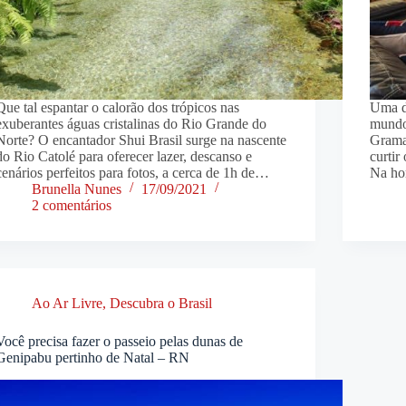
Que tal espantar o calorão dos trópicos nas
Uma d
exuberantes águas cristalinas do Rio Grande do
mundo 
Norte? O encantador Shui Brasil surge na nascente
Grama
do Rio Catolé para oferecer lazer, descanso e
curtir
cenários perfeitos para fotos, a cerca de 1h de…
Na ho
Brunella Nunes
17/09/2021
2 comentários
Ao Ar Livre
,
Descubra o Brasil
Você precisa fazer o passeio pelas dunas de
Genipabu pertinho de Natal – RN