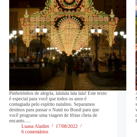
Pinheirinhos de alegria, lalalala lala lala! Este texto
é especial para você que todos os anos é
contagiada pelo espírito natalino. Separamos
destinos para passar o Natal no Brasil para que
você programe uma viagem de férias cheia de
encanto.…
Luana Aladim
17/08/2022
6 comentários