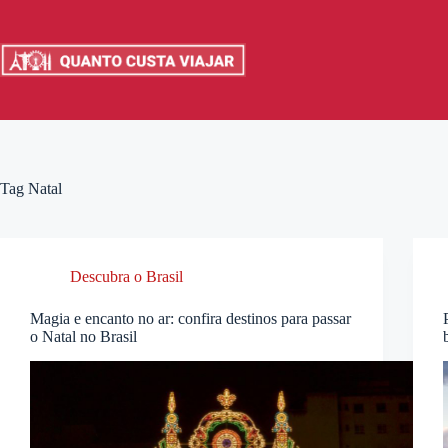
Pular
para
o
conteúdo
Tag
Natal
Descubra o Brasil
Magia e encanto no ar: confira destinos para passar
o Natal no Brasil