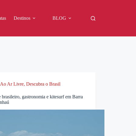
tas
Destinos
BLOG
Ao Ar Livre
,
Descubra o Brasil
 brasileiro, gastronomia e kitesurf em Barra
nhaú