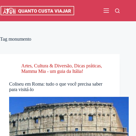
Pular
para
o
conteúdo
Tag
monumento
Artes, Cultura & Diversão
,
Dicas práticas
,
Mamma Mia - um guia da Itália!
Coliseu em Roma: tudo o que você precisa saber
para visitá-lo