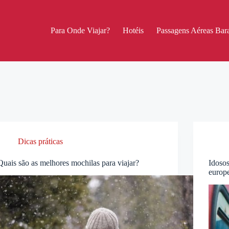
Para Onde Viajar?
Hotéis
Passagens Aéreas Bara
Dicas práticas
Quais são as melhores mochilas para viajar?
Idosos
europ