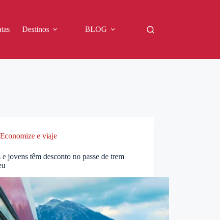
tas
Destinos
BLOG
Economize e viaje
 e jovens têm desconto no passe de trem
eu