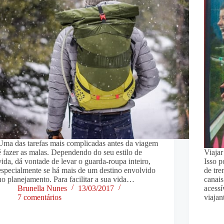
Uma das tarefas mais complicadas antes da viagem
é fazer as malas. Dependendo do seu estilo de
Viajar
vida, dá vontade de levar o guarda-roupa inteiro,
Isso p
especialmente se há mais de um destino envolvido
de tre
no planejamento. Para facilitar a sua vida…
canais
Brunella Nunes
13/03/2017
acessí
7 comentários
viaja