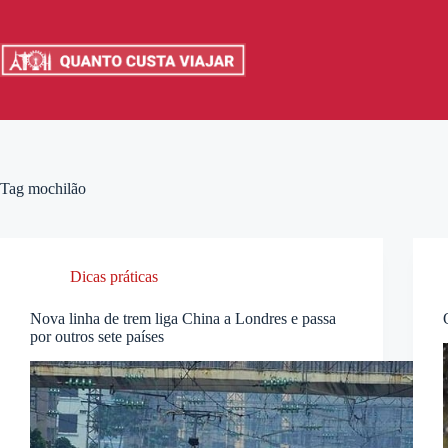
Pular
para
o
conteúdo
Tag
mochilão
Dicas práticas
Nova linha de trem liga China a Londres e passa
por outros sete países