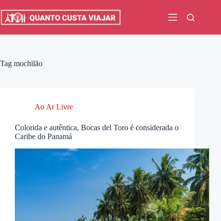
Pular
para
o
conteúdo
Tag
mochilão
Ao Ar Livre
Colorida e autêntica, Bocas del Toro é considerada o
Caribe do Panamá