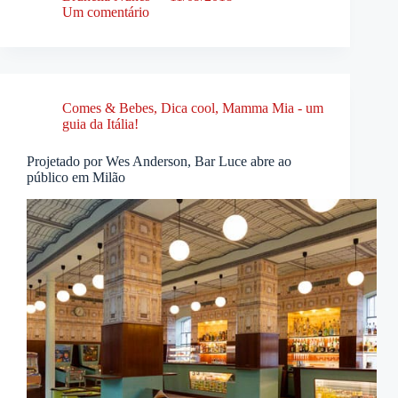
Um comentário
Comes & Bebes
,
Dica cool
,
Mamma Mia - um
guia da Itália!
Projetado por Wes Anderson, Bar Luce abre ao
público em Milão