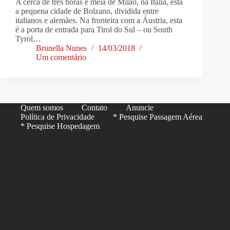
A cerca de três horas e meia de Milão, na Itália, está
a pequena cidade de Bolzano, dividida entre
italianos e alemães. Na fronteira com a Áustria, esta
é a porta de entrada para Tirol do Sul – ou South
Tyrol…
Brunella Nunes
14/03/2018
Um comentário
Quem somos
Contato
Anuncie
Política de Privacidade
* Pesquise Passagem Aérea
* Pesquise Hospedagem