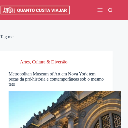
Pular
para
o
conteúdo
Tag
met
Artes, Cultura & Diversão
Metropolitan Museum of Art em Nova York tem
peças da pré-história e contemporâneas sob o mesmo
teto