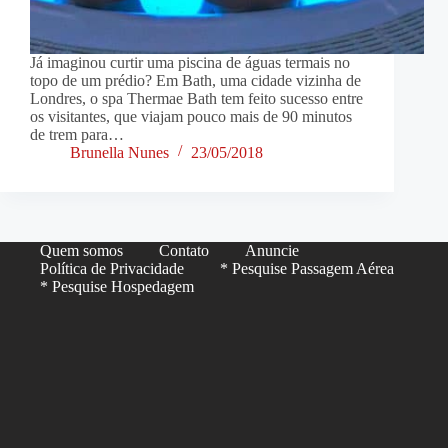
Já imaginou curtir uma piscina de águas termais no
topo de um prédio? Em Bath, uma cidade vizinha de
Londres, o spa Thermae Bath tem feito sucesso entre
os visitantes, que viajam pouco mais de 90 minutos
de trem para…
Brunella Nunes
23/05/2018
Quem somos
Contato
Anuncie
Política de Privacidade
* Pesquise Passagem Aérea
* Pesquise Hospedagem