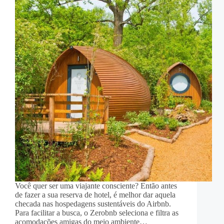
Você quer ser uma viajante consciente? Então antes
de fazer a sua reserva de hotel, é melhor dar aquela
checada nas hospedagens sustentáveis do Airbnb.
Para facilitar a busca, o Zerobnb seleciona e filtra as
acomodações amigas do meio ambiente…