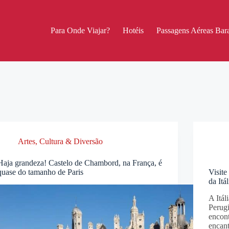
Para Onde Viajar?
Hotéis
Passagens Aéreas Bara
Artes, Cultura & Diversão
Haja grandeza! Castelo de Chambord, na França, é
quase do tamanho de Paris
Visite
da Itál
A Itál
Perugi
encont
encant