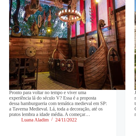
Pronto para voltar no tempo e viver uma
experiência lá do século V? Essa é a proposta
dessa hamburgueria com temática medieval em SP:
a Taverna Medieval. Lá, toda a decoração, até os
pratos lembra a idade média. A começar…
Luana Aladim
24/11/2022