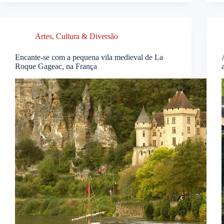
Artes, Cultura & Diversão
Encante-se com a pequena vila medieval de La
Roque Gageac, na França