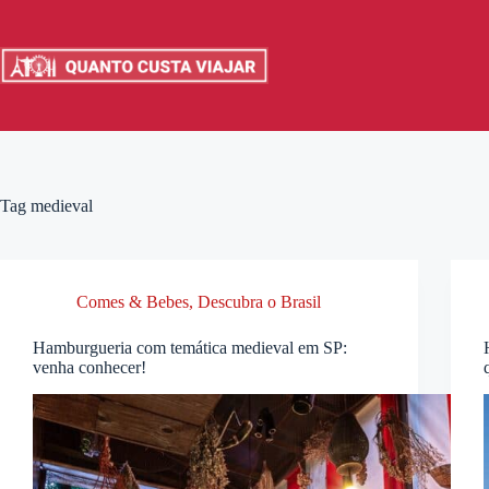
Pular
para
o
conteúdo
Tag
medieval
Comes & Bebes
,
Descubra o Brasil
Hamburgueria com temática medieval em SP:
venha conhecer!