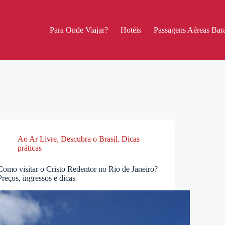
Para Onde Viajar?
Hotéis
Passagens Aéreas Bara
Ao Ar Livre
,
Descubra o Brasil
,
Dicas
práticas
Como visitar o Cristo Redentor no Rio de Janeiro?
Preços, ingressos e dicas