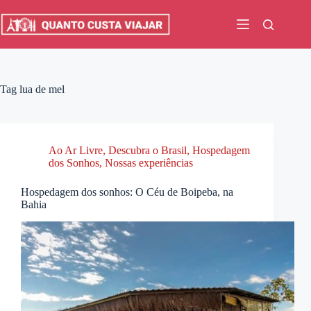
Pular
para
o
conteúdo
Tag
lua de mel
Ao Ar Livre
,
Descubra o Brasil
,
Hospedagem
dos Sonhos
,
Nossas experiências
Hospedagem dos sonhos: O Céu de Boipeba, na
Bahia