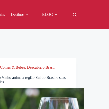
tas
Destinos
BLOG
Comes & Bebes
,
Descubra o Brasil
 Vinho anima a região Sul do Brasil e suas
las