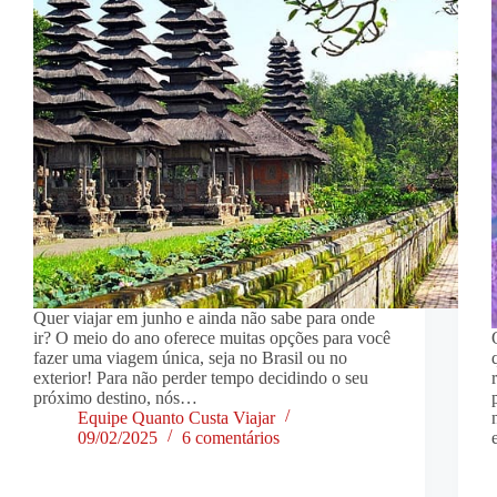
Quer viajar em junho e ainda não sabe para onde
ir? O meio do ano oferece muitas opções para você
fazer uma viagem única, seja no Brasil ou no
exterior! Para não perder tempo decidindo o seu
próximo destino, nós…
Equipe Quanto Custa Viajar
09/02/2025
6 comentários