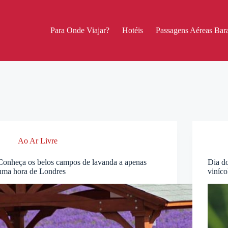
Para Onde Viajar?
Hotéis
Passagens Aéreas Bara
Ao Ar Livre
Conheça os belos campos de lavanda a apenas
Dia do
uma hora de Londres
viníco