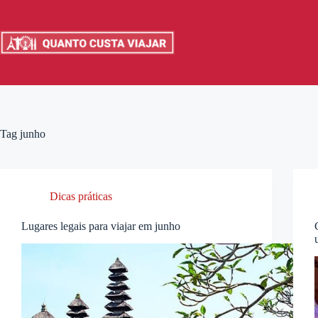
Pular
para
o
conteúdo
Tag
junho
Dicas práticas
Lugares legais para viajar em junho