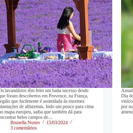
Os lavandários têm feito um baita sucesso desde
Anualm
que foram descobertos em Provence, na França,
Dia do
região que facilmente é assimilada às enormes
viníco
plantações de alfazemas. Indo um pouco para cima
por su
no mapa europeu, saiba que também dá para
ameno
encontrar belos campos de…
Brunella Nunes
15/03/2024
3 comentários