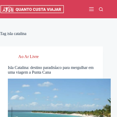
Pular
para
o
conteúdo
Tag
isla catalina
Ao Ar Livre
Isla Catalina: destino paradisíaco para mergulhar em
uma viagem a Punta Cana