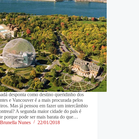
adá desponta como destino queridinho dos
ntes e Vancouver é a mais procurada pelos
eiros. Mas já pensou em fazer um intercâmbio
ntreal? A segunda maior cidade do país é
nte porque pode ser mais barata do que…
Brunella Nunes
22/01/2018