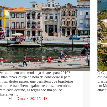
Pensando em uma mudança de ares para 2019?
O Can
Então talvez esteja na hora de considerar ir para
estuda
algum destes países, que permitem que brasileiros
brasil
morem e trabalhem legalmente em seu território.
em Mo
Para cada destino, as regras são um pouco
atrae
diferentes,…
Mari Dutra
30/11/2018