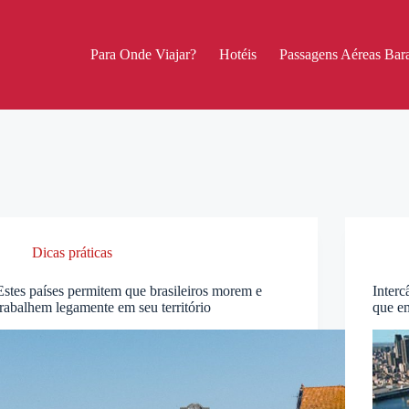
Para Onde Viajar?
Hotéis
Passagens Aéreas Bara
Dicas práticas
Estes países permitem que brasileiros morem e
Inter
trabalhem legamente em seu território
que e