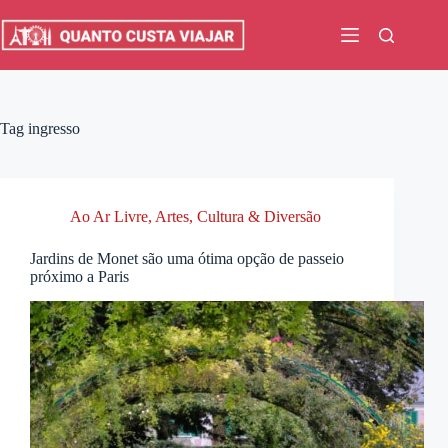
Pular
para
o
conteúdo
Tag
ingresso
Ao Ar Livre
,
Artes, Cultura & Diversão
Jardins de Monet são uma ótima opção de passeio
próximo a Paris