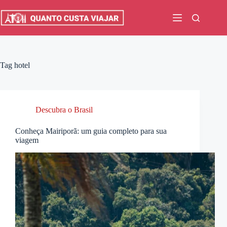
Pular
para
o
conteúdo
Tag
hotel
Descubra o Brasil
Conheça Mairiporã: um guia completo para sua
viagem