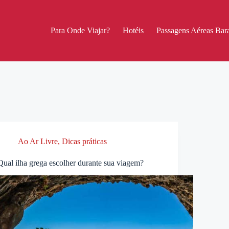
Para Onde Viajar?
Hotéis
Passagens Aéreas Bara
Ao Ar Livre
,
Dicas práticas
Qual ilha grega escolher durante sua viagem?