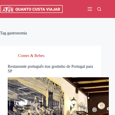
Pular
para
o
conteúdo
Tag
gastronomia
Comes & Bebes
Restaurante português traz gostinho de Portugal para
SP