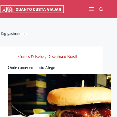
Pular
para
o
conteúdo
Tag
gastronomia
Comes & Bebes
,
Descubra o Brasil
Onde comer em Porto Alegre