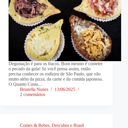
Degustação é para os fracos. Bom mesmo é cometer
o pecado da gula! Se você pensa assim, então
precisa conhecer os rodízios de São Paulo, que vão
muito além da pizza, da carne e da comida japonesa.
O Quanto Custa…
Brunella Nunes
13/06/2025
2 comentários
Comes & Bebes
,
Descubra o Brasil