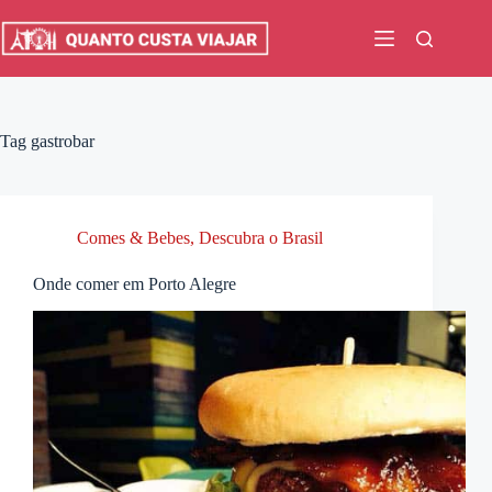
Pular
para
o
conteúdo
Tag
gastrobar
Comes & Bebes
,
Descubra o Brasil
Onde comer em Porto Alegre