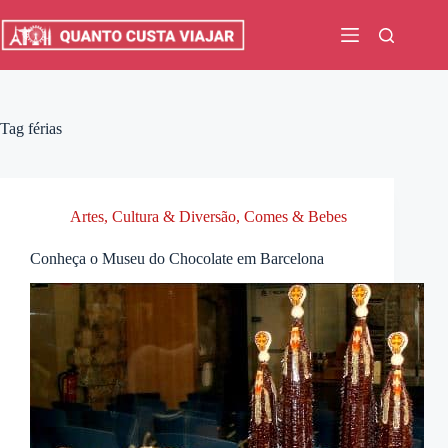
Pular
para
o
conteúdo
Tag
férias
Artes, Cultura & Diversão
,
Comes & Bebes
Conheça o Museu do Chocolate em Barcelona