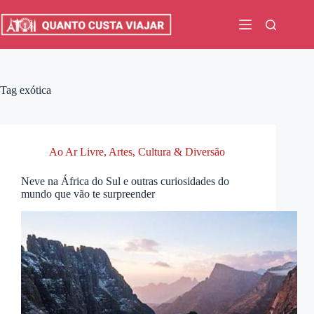
Pular
para
o
conteúdo
Tag
exótica
Ao Ar Livre
,
Artes, Cultura & Diversão
Neve na África do Sul e outras curiosidades do
mundo que vão te surpreender